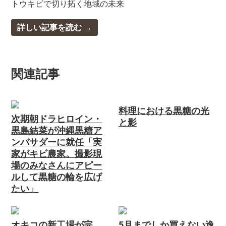
トウキビで切り拓く地域の未来
詳しい記事を読む
関連記事
料理における黒糖の光
次期朝ドラヒロイン・
と影
黒島結菜が沖縄黒糖ア
ンバサダーに就任「実
家がキビ農家。撮影現
場のみなさんにアピー
ルして黒糖の輪を広げ
たい」
オキコの新工場が完
5月までしか買えない逸