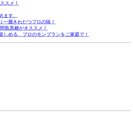
オススメ！
めます。
より一層きわだつプロの味！
照間島黒糖がオススメ！
楽しめる、プロのモンブランをご家庭で！