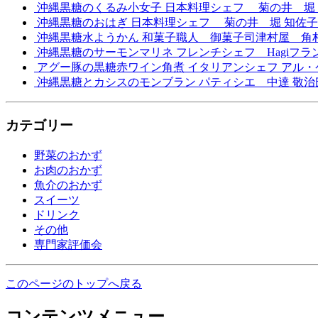
沖縄黒糖のくるみ小女子
日本料理シェフ 菊の井 堀
沖縄黒糖のおはぎ
日本料理シェフ 菊の井 堀 知佐
沖縄黒糖水ようかん
和菓子職人 御菓子司津村屋 角
沖縄黒糖のサーモンマリネ
フレンチシェフ Hagiフ
アグー豚の黒糖赤ワイン角煮
イタリアンシェフ アル
沖縄黒糖とカシスのモンブラン
パティシエ 中達 敬
カテゴリー
野菜のおかず
お肉のおかず
魚介のおかず
スイーツ
ドリンク
その他
専門家評価会
このページのトップへ戻る
コンテンツメニュー