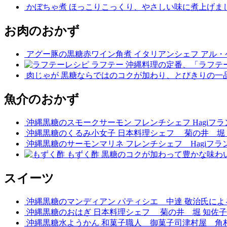
かぼちゃ煮
ほっこりこっくり、やさしい味に煮上げま
お肉のおかず
アグー豚の黒糖赤ワイン角煮
イタリアンシェフ アル
ラフテー
沖縄料理の定番、「ラフテ
肉じゃが
黒糖ならではのコクが加わり、とびきりの一
魚介のおかず
沖縄黒糖のスモークサーモン
フレンチシェフ Hagi
沖縄黒糖のくるみ小女子
日本料理シェフ 菊の井 堀
沖縄黒糖のサーモンマリネ
フレンチシェフ Hagiフ
もずく酢
黒糖のコクが加わって豊かな味わ
スイーツ
沖縄黒糖のマンディアン
パティシエ 中達 敬治氏に
沖縄黒糖のおはぎ
日本料理シェフ 菊の井 堀 知佐
沖縄黒糖水ようかん
和菓子職人 御菓子司津村屋 角