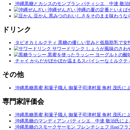
沖縄黒糖とカシスのモンブラン
パティシエ 中達 敬
沖縄ぜんざい
沖縄の夏の定番といえば
豆かん
黒みつのおいしさをそのまま味わうな
ドリンク
タピオカミルクティ
黒糖の優しい甘みと低脂肪乳で女
サワードリンク
しょうが風味のさわ
黒蜜を使ったラッシー
ヨーグルトの酸
チャイ
からだがぽかぽか温まるスパイシーなミルクテ
その他
沖縄黒糖黒蜜
和菓子職人 御菓子司津村屋 角村 茂氏
専門家評価会
沖縄黒糖黒蜜
和菓子職人 御菓子司津村屋 角村 茂氏
沖縄黒糖のマンディアン
パティシエ 中達 敬治氏に
沖縄黒糖のスモークサーモン
フレンチシェフ Hagi