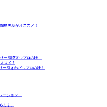
照間島黒糖がオススメ！
より一層際立つプロの味！
オススメ！
より一層きわだつプロの味！
レーション！
めます。