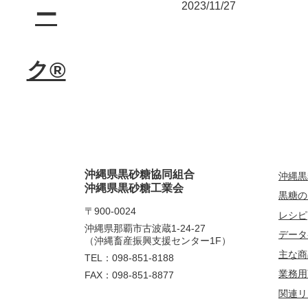
2023/11/27
沖縄県黒砂糖協同組合
沖縄黒
沖縄県黒砂糖工業会
黒糖の
〒900-0024
レシピ
沖縄県那覇市古波蔵1-24-27
データ
（沖縄畜産振興支援センター1F）
主な商
TEL：098-851-8188
業務用
FAX：098-851-8877
関連リ