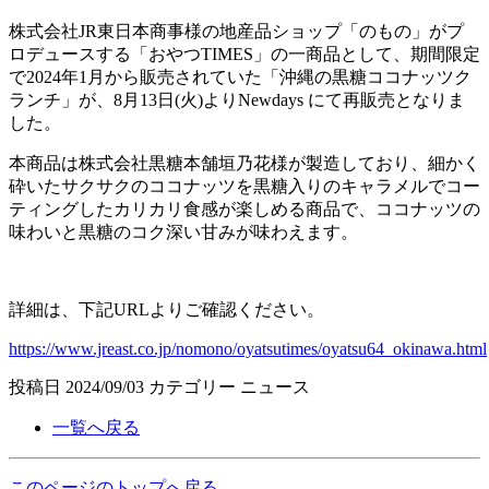
株式会社JR東日本商事様の地産品ショップ「のもの」がプ
ロデュースする「おやつTIMES」の一商品として、期間限定
で2024年1月から販売されていた「沖縄の黒糖ココナッツク
ランチ」が、8月13日(火)よりNewdays にて再販売となりま
した。
本商品は株式会社黒糖本舗垣乃花様が製造しており、細かく
砕いたサクサクのココナッツを黒糖入りのキャラメルでコー
ティングしたカリカリ食感が楽しめる商品で、ココナッツの
味わいと黒糖のコク深い甘みが味わえます。
詳細は、下記URLよりご確認ください。
https://www.jreast.co.jp/nomono/oyatsutimes/oyatsu64_okinawa.html
投稿日
2024/09/03
カテゴリー
ニュース
一覧へ戻る
このページのトップへ戻る