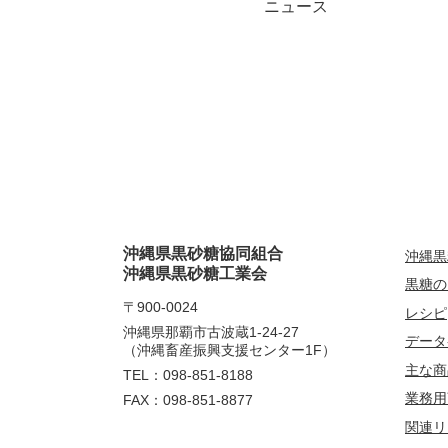
ニュース
沖縄県黒砂糖協同組合
沖縄黒
沖縄県黒砂糖工業会
黒糖の
〒900-0024
レシピ
沖縄県那覇市古波蔵1-24-27
データ
（沖縄畜産振興支援センター1F）
主な商
TEL：098-851-8188
業務用
FAX：098-851-8877
関連リ