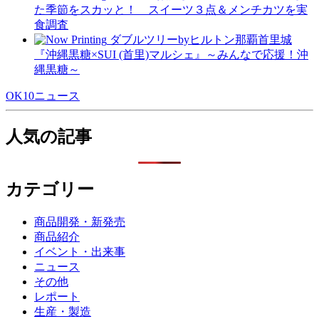
た季節をスカッと！ スイーツ３点＆メンチカツを実
食調査
ダブルツリーbyヒルトン那覇首里城
『沖縄黒糖×SUI (首里)マルシェ』～みんなで応援！沖
縄黒糖～
OK10ニュース
人気の記事
カテゴリー
商品開発・新発売
商品紹介
イベント・出来事
ニュース
その他
レポート
生産・製造