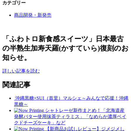
カテゴリー
商品開発・新発売
「ふわトロ新食感スイーツ」日本最古
の半熟生加寿天羅(かすていら)復刻のお
知らせ。
詳しい記事を読む
関連記事
沖縄黒糖×SUI（首里）マルシェ～みんなで応援！沖縄
黒糖～
シャトレーゼ新作まとめ！「北海道産
発酵バター使用抹茶ティラミス」「なめらか濃厚ベイ
クドチーズケーキ」など
【新商品お試しレビュー】ジメジメし