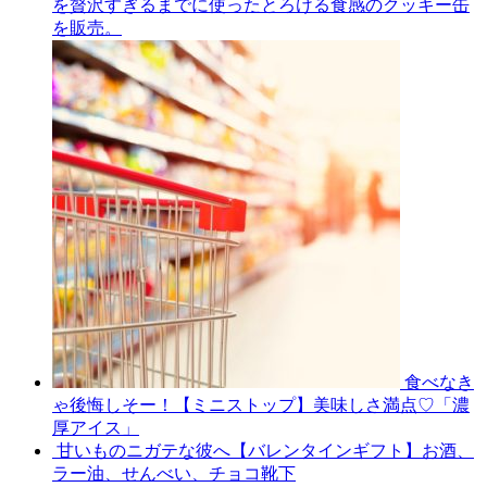
を贅沢すぎるまでに使ったとろける食感のクッキー缶
を販売。
食べなき
ゃ後悔しそー！【ミニストップ】美味しさ満点♡「濃
厚アイス」
甘いものニガテな彼へ【バレンタインギフト】お酒、
ラー油、せんべい、チョコ靴下