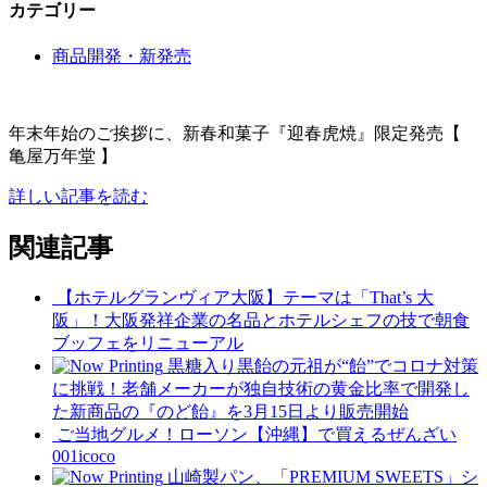
カテゴリー
商品開発・新発売
年末年始のご挨拶に、新春和菓子『迎春虎焼』限定発売【
亀屋万年堂 】
詳しい記事を読む
関連記事
【ホテルグランヴィア大阪】テーマは「That’s 大
阪」！大阪発祥企業の名品とホテルシェフの技で朝食
ブッフェをリニューアル
黒糖入り黒飴の元祖が“飴”でコロナ対策
に挑戦！老舗メーカーが独自技術の黄金比率で開発し
た新商品の『のど飴』を3月15日より販売開始
ご当地グルメ！ローソン【沖縄】で買えるぜんざい
001icoco
山崎製パン、「PREMIUM SWEETS」シ