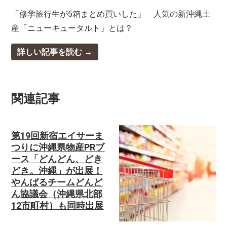
「修学旅行生が5箱まとめ買いした」 人気の新沖縄土
産「ニューキュータルト」とは？
詳しい記事を読む
関連記事
第19回新宿エイサーま
つりに沖縄県物産PRブ
ース「どんどん、どき
どき。沖縄」が出展！
やんばるチームどんど
ん協議会（沖縄県北部
12市町村）も同時出展