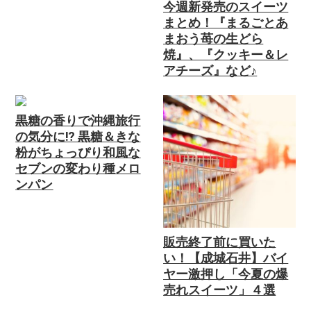
今週新発売のスイーツ
まとめ！『まるごとあ
まおう苺の生どら
焼』、『クッキー＆レ
アチーズ』など♪
黒糖の香りで沖縄旅行
の気分に⁉ 黒糖＆きな
粉がちょっぴり和風な
セブンの変わり種メロ
ンパン
販売終了前に買いた
い！【成城石井】バイ
ヤー激押し「今夏の爆
売れスイーツ」４選