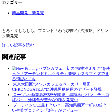
カテゴリー
商品開発・新発売
とろ～りもちもち。プロント「わらび餅×宇治抹茶」ドリン
ク新発売
詳しい記事を読む
関連記事
セブンカフェ、初の“植物性ミルク”を使
った『アーモンドミルクラテ』発売 カスタマイズでき
る“黒みつ”も
東京大田区”スワンカフェ＆ベーカリー羽田
CHRONOGATE店”に沖縄黒糖使用のデザート登場
ローソン×商業高校3校が開発 黒糖あげパン、チョコ
紅パイ…沖縄色が豊かな3種を発売中
プロテイン史上最も辛い？！高知県四万十町の3倍辛
い生姜プロテイン「3辛」がデビュー！