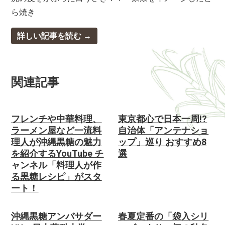
ら焼き
詳しい記事を読む
関連記事
フレンチや中華料理、
東京都心で日本一周!?
ラーメン屋など一流料
自治体「アンテナショ
理人が沖縄黒糖の魅力
ップ」巡り おすすめ8
を紹介するYouTube チ
選
ャンネル「料理人が作
る黒糖レシピ」がスタ
ート！
沖縄黒糖アンバサダー
春夏定番の「袋入シリ