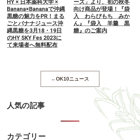
HY × 日本薬科大学 ×
ーズ」より、初の秋冬
Banana×Bananaで沖縄
向け商品が登場！『袋
黒糖の魅力をPR！まる
入 わらびもち みか
ごとバナナジュース沖
ん』『袋入 羊羹 黒
縄黒糖を3月18・19日
糖』のご案内
のHY SKY Fes 2023に
て来場者へ無料配布
OK10ニュース
人気の記事
カテゴリー