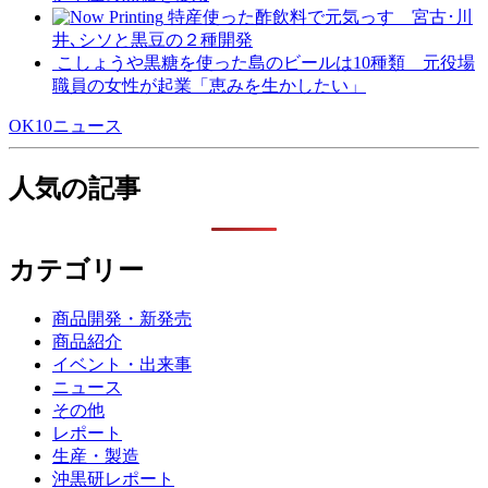
特産使った酢飲料で元気っす 宮古･川
井､シソと黒豆の２種開発
こしょうや黒糖を使った島のビールは10種類 元役場
職員の女性が起業「恵みを生かしたい」
OK10ニュース
人気の記事
カテゴリー
商品開発・新発売
商品紹介
イベント・出来事
ニュース
その他
レポート
生産・製造
沖黒研レポート