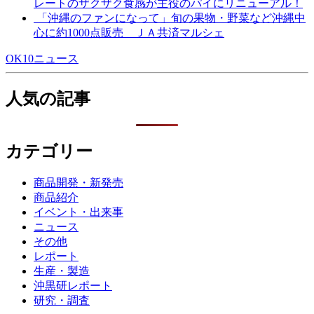
レートのザクザク食感が主役のパイにリニューアル！
「沖縄のファンになって」旬の果物・野菜など沖縄中
心に約1000点販売 ＪＡ共済マルシェ
OK10ニュース
人気の記事
カテゴリー
商品開発・新発売
商品紹介
イベント・出来事
ニュース
その他
レポート
生産・製造
沖黒研レポート
研究・調査