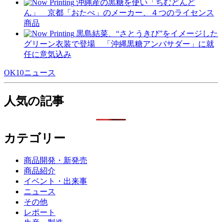
沖縄産の黒糖を使い「ちむどんど
ん」 京都「おたべ」のメーカー、４つのライセンス
商品
黒島結菜、“さとうきび”をイメージした
グリーン衣装で登場 「沖縄黒糖アンバサダー」に就
任に意気込み
OK10ニュース
人気の記事
カテゴリー
商品開発・新発売
商品紹介
イベント・出来事
ニュース
その他
レポート