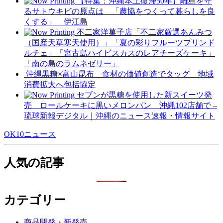
【特集：沖縄本土復帰50年】離島を守
るサトウキビの原点は 「農協をつくって暮らしを良
くする」 伊江島
不二家洋菓子店「不二家厳選あんみつ
（国産天草寒天使用）」「夏の彩りフルーツプリンド
ルチェ」「宮古島ハイビスカスのレアチーズケーキ」
「南の島のラムネゼリー」
沖縄黒糖×富山昆布 食材の価値創造でタッグ 地域
消費拡大へ包括協定
セブンが黒糖を使用した新スイーツ発
売 ロールケーキに黒いメロンパン 沖縄102店舗で –
琉球新報デジタル｜沖縄のニュース速報・情報サイト
OK10ニュース
人気の記事
カテゴリー
商品開発・新発売