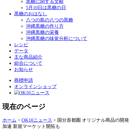
黒糖に関する文献
5月10日は黒糖の日
黒糖のおはなし
八つの島の八つの黒糖
沖縄黒糖の作り方
沖縄黒糖の栄養
沖縄黒糖の味覚分析について
レシピ
データ
主な商品紹介
組合について
お知らせ
商標申請
オンラインショップ
現在のページ
ホーム
>
OK10ニュース
>
国分首都圏 オリジナル商品の開発
加速 新規マーケット開拓も