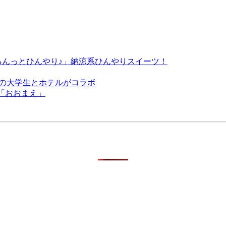
んっとひんやり♪」納涼系ひんやりスイーツ！
縄の大学生とホテルがコラボ
江「おおまえ」