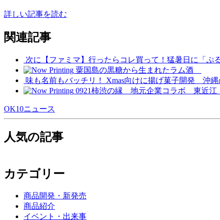
詳しい記事を読む
関連記事
次に【ファミマ】行ったらコレ買って！猛暑日に「ぷる
粟国島の黒糖から生まれたラム酒
味も名前もバッチリ！ Xmas向けに揚げ菓子開発 沖
0921柿渋の縁 地元企業コラボ 東近
OK10ニュース
人気の記事
カテゴリー
商品開発・新発売
商品紹介
イベント・出来事