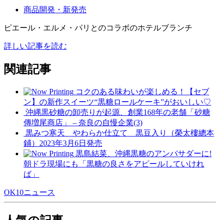
商品開発・新発売
ピエール・エルメ・パリとのコラボのホテルブランチ
詳しい記事を読む
関連記事
コクのある味わいが楽しめる！【セブ
ン】の新作スイーツ“黒糖ロールケーキ”がおいしい♡
沖縄黒砂糖の卸売りが起源、創業168年の老舗「砂糖
傳増尾商店」 – 奈良の自慢企業(3)
黒みつ寒天 やわらか仕立て 黒豆入り（榮太樓總本
鋪）2023年3月6日発売
黒島結菜、沖縄黒糖のアンバサダーに!
朝ドラ現場にも「黒糖の良さをアピールしていけれ
ば」
OK10ニュース