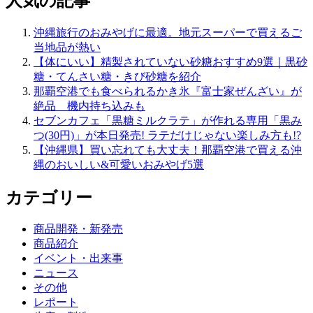
人気の記事
沖縄旅行のおみやげに最適。地元スーパーで買えるご
当地品が熱い
【体にいい】精製されていない砂糖おすすめ9選｜黒砂
糖・てんさい糖・きび砂糖を紹介
那覇空港でも食べられるかき氷『富士家ぜんざい』が
絶品 機内持ち込みも
セブンカフェ「黒糖ミルクラテ」が作れる専用「黒み
つ(30円)」が本日発売! ラテだけじゃない楽しみ方も!?
【沖縄県】買い忘れても大丈夫！那覇空港で買える沖
縄のおいしい&可愛いおみやげ5選
カテゴリー
商品開発・新発売
商品紹介
イベント・出来事
ニュース
その他
レポート