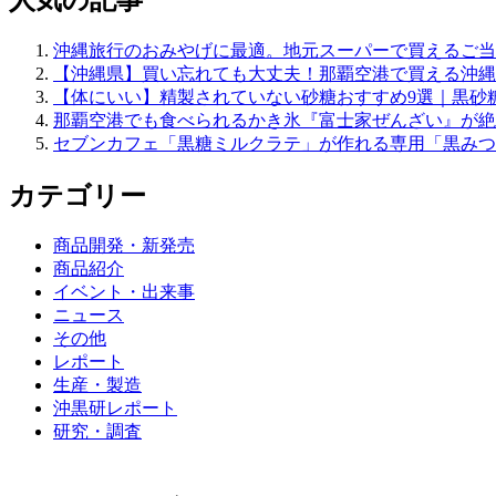
沖縄旅行のおみやげに最適。地元スーパーで買えるご当
【沖縄県】買い忘れても大丈夫！那覇空港で買える沖縄
【体にいい】精製されていない砂糖おすすめ9選｜黒砂
那覇空港でも食べられるかき氷『富士家ぜんざい』が絶
セブンカフェ「黒糖ミルクラテ」が作れる専用「黒みつ(3
カテゴリー
商品開発・新発売
商品紹介
イベント・出来事
ニュース
その他
レポート
生産・製造
沖黒研レポート
研究・調査