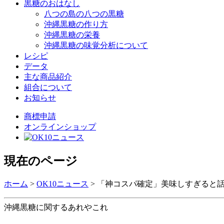
黒糖のおはなし
八つの島の八つの黒糖
沖縄黒糖の作り方
沖縄黒糖の栄養
沖縄黒糖の味覚分析について
レシピ
データ
主な商品紹介
組合について
お知らせ
商標申請
オンラインショップ
現在のページ
ホーム
>
OK10ニュース
>
「神コスパ確定」美味しすぎると話題の
沖縄黒糖に関するあれやこれ