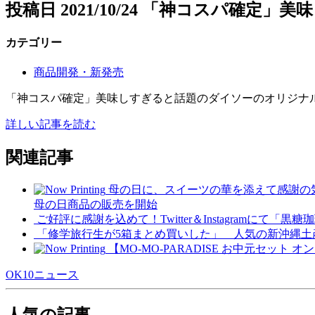
投稿日
2021/10/24
「神コスパ確定」美味し
カテゴリー
商品開発・新発売
「神コスパ確定」美味しすぎると話題のダイソーのオリジナルパン 
詳しい記事を読む
関連記事
母の日に、スイーツの華を添えて感謝の気持
母の日商品の販売を開始
ご好評に感謝を込めて！Twitter＆Instagramに
「修学旅行生が5箱まとめ買いした」 人気の新沖縄土
【MO-MO-PARADISE お中元セット
OK10ニュース
人気の記事