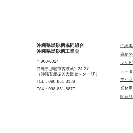
沖縄県黒砂糖協同組合
沖縄黒
沖縄県黒砂糖工業会
黒糖の
〒900-0024
レシピ
沖縄県那覇市古波蔵1-24-27
データ
（沖縄畜産振興支援センター1F）
主な商
TEL：098-851-8188
業務用
FAX：098-851-8877
関連リ