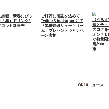
に黒糖、新春にぴっ
ご好評に感謝を込めて！
【うるま
な「和」ドリンク2
Twitter＆Instagramにて
糖とチョ
プロント新発売
「黒糖珈琲シュークリー
のコクを
ム」プレゼントキャンペ
オン７５
ーン実施
が数量限
号外NE
市
OK10ニュース