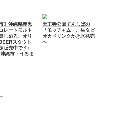
市】沖縄県産黒
天王寺公園てんしばの
コレートモルト
「モッチャム」、生タピ
楽しめる、オリ
オカドリンクかき氷発売
BEERスタウト
へ
定販売中です♪ _
T 沖縄市・うるま