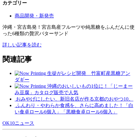
カテゴリー
商品開発・新発売
沖縄・宮古島発！宮古島産フルーツや純黒糖をふんだんに使
った6種類の贅沢バターサンド
詳しい記事を読む
関連記事
生徒がレシピ開発 竹富町産黒糖アン
ダギー
沖縄のおいしいもの1位に！「じーまー
み豆腐」カタログ販売で人気
おみやげにしたい、新旧名店が作る京都のおやつ10。
ふんわり・やわらか食感を、さらに高めました！「白
い食卓ロール6個入」「黒糖食卓ロール6個入」
OK10ニュース