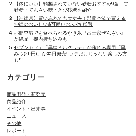
【体にいい】精製されていない砂糖おすすめ9選｜黒
砂糖・てんさい糖・きび砂糖を紹介
【沖縄県】買い忘れても大丈夫！那覇空港で買える
沖縄のおいしい&可愛いおみやげ5選
那覇空港でも食べられるかき氷『富士家ぜんざい』
が絶品 機内持ち込みも
セブンカフェ「黒糖ミルクラテ」が作れる専用「黒
みつ(30円)」が本日発売! ラテだけじゃない楽しみ方
も!?
カテゴリー
商品開発・新発売
商品紹介
イベント・出来事
ニュース
その他
レポート