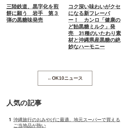
三陸鉄道、黒字化を煎
コク深い味わいがクセ
餅に願う 岩手 第３
になる新フレーバ
弾の黒糖味発売
ー！ カンロ「健康の
ど飴黒糖ミルク」発
売 31種のいたわり素
材と沖縄県産黒糖の絶
妙なハーモニー
OK10ニュース
人気の記事
沖縄旅行のおみやげに最適。地元スーパーで買える
ご当地品が熱い