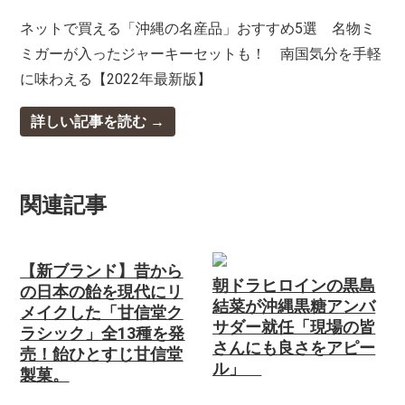
ネットで買える「沖縄の名産品」おすすめ5選 名物ミ
ミガーが入ったジャーキーセットも！ 南国気分を手軽
に味わえる【2022年最新版】
詳しい記事を読む
関連記事
【新ブランド】昔から
朝ドラヒロインの黒島
の日本の飴を現代にリ
結菜が沖縄黒糖アンバ
メイクした「甘信堂ク
サダー就任「現場の皆
ラシック」全13種を発
さんにも良さをアピー
売！飴ひとすじ甘信堂
ル」
製菓。