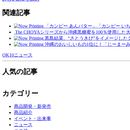
関連記事
「カンピー あんバター」「カンピー い
The CHOYAシリーズから沖縄黒糖蜜を100％使用した
黒島結菜、“さとうきび”をイメージし
沖縄のおいしいもの1位に！「じーまー
OK10ニュース
人気の記事
カテゴリー
商品開発・新発売
商品紹介
イベント・出来事
ニュース