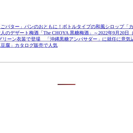
ちごバター」パンのおともに！ボトルタイプの和風シロップ「カン
大人のデザート梅酒「The CHOYA 黒糖梅酒」～2022年9月2
たグリーン衣装で登場 「沖縄黒糖アンバサダー」に就任に意気
み豆腐」カタログ販売で人気