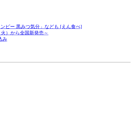
ピー 黒みつ気分」なども [えん食べ]
0日（火）から全国新発売～
込み