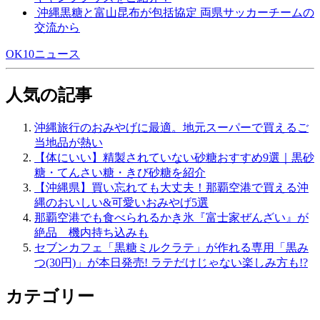
沖縄黒糖と富山昆布が包括協定 両県サッカーチームの
交流から
OK10ニュース
人気の記事
沖縄旅行のおみやげに最適。地元スーパーで買えるご
当地品が熱い
【体にいい】精製されていない砂糖おすすめ9選｜黒砂
糖・てんさい糖・きび砂糖を紹介
【沖縄県】買い忘れても大丈夫！那覇空港で買える沖
縄のおいしい&可愛いおみやげ5選
那覇空港でも食べられるかき氷『富士家ぜんざい』が
絶品 機内持ち込みも
セブンカフェ「黒糖ミルクラテ」が作れる専用「黒み
つ(30円)」が本日発売! ラテだけじゃない楽しみ方も!?
カテゴリー