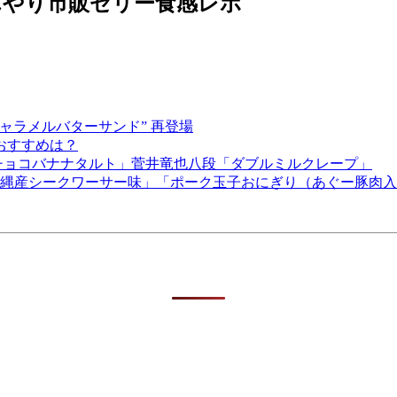
んやり市販ゼリー食感レポ
ャラメルバターサンド” 再登場
おすすめは？
チョコバナナタルト」菅井竜也八段「ダブルミルクレープ」
 沖縄産シークワーサー味」「ポーク玉子おにぎり（あぐー豚肉