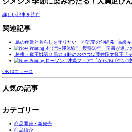
ジメジメ季節に染みわたる！大満足ひ
詳しい記事を読む
関連記事
島の産業と暮らしを守りたい！即完売の沖縄発 ”高級キ
本で“沖縄体験” 復帰50年 司書が選ぶ
将棋・叡王戦第２局の３時のおやつは藤井聡太叡王「
ローソン “沖縄フェア”「からあげクン
OK10ニュース
人気の記事
カテゴリー
商品開発・新発売
商品紹介