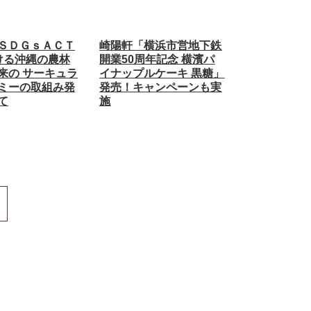
ＳＤＧｓＡＣＴ
崎陽軒「横浜市営地下鉄
ける沖縄の農林
開業50周年記念 横濱パ
来の サーキュラ
イナップルケーキ 黒糖」
ミーの取組み発
発売！キャンペーンも実
て
施