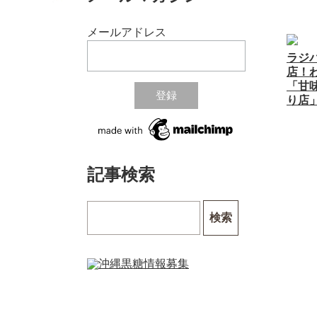
メールアドレス
ラジパ
店！
「甘味
り店」
記事検索
検索