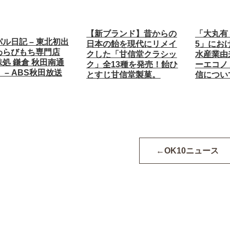
【新ブランド】昔からの
「大丸有
ル日記 – 東北初出
日本の飴を現代にリメイ
5」にお
わらびもち専門店
クした「甘信堂クラシッ
水産業由
処 鎌倉 秋田南通
ク」全13種を発売！飴ひ
ーエコノ
 – ABS秋田放送
とすじ甘信堂製菓。
信につい
OK10ニュース