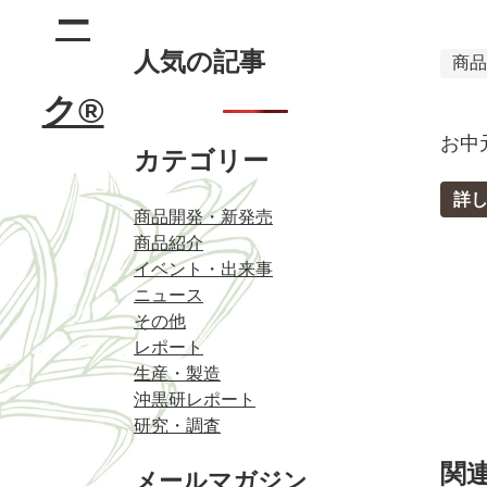
人気の記事
商
お中
カテゴリー
詳
商品開発・新発売
商品紹介
イベント・出来事
ニュース
その他
レポート
生産・製造
沖黒研レポート
研究・調査
関
メールマガジン