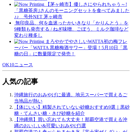
【茅ヶ崎市】優しさにやられちゃう～!
「黒糖茶房｣さんのモーニングセットを食べてみました
♪♪ _ 号外NET 茅ヶ崎市
無印良品、何を血迷ったかいきなり「かりんとう」を
9種類も発売する / ねぎ味噌、ごぼう、ミルク珈琲など
変わり種多し
まろやかでやさしいWATTA初の梅フレ
ーバー「WATTA 黒糖梅酒サワー」登場！5月10日「黒
糖の日」に数量限定で発売！
OK10ニュース
人気の記事
沖縄旅行のおみやげに最適。地元スーパーで買えるご
当地品が熱い
【体にいい】精製されていない砂糖おすすめ9選｜黒砂
糖・てんさい糖・きび砂糖を紹介
【沖縄県】買い忘れても大丈夫！那覇空港で買える沖
縄のおいしい&可愛いおみやげ5選
那覇空港でも食べられるかき氷『富士家ぜんざい』が