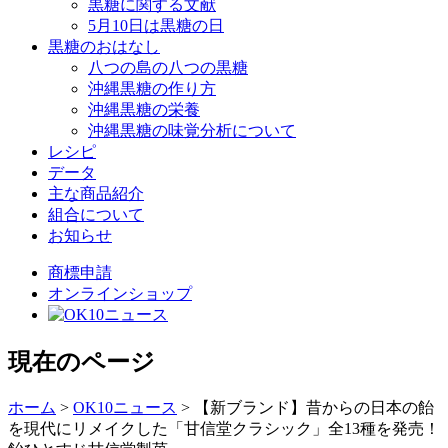
黒糖に関する文献
5月10日は黒糖の日
黒糖のおはなし
八つの島の八つの黒糖
沖縄黒糖の作り方
沖縄黒糖の栄養
沖縄黒糖の味覚分析について
レシピ
データ
主な商品紹介
組合について
お知らせ
商標申請
オンラインショップ
現在のページ
ホーム
>
OK10ニュース
>
【新ブランド】昔からの日本の飴
を現代にリメイクした「甘信堂クラシック」全13種を発売！