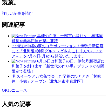
製菓。
詳しい記事を読む
関連記事
黒糖の在庫、一部買い取りを 与那国
町長や業界団体が県に要請
北海道×沖縄の夢のコラボレーション！伊勢丹新宿店
にて「北海道×沖縄グルメ～どさんこしまんちゅフェ
ア～」を2月27日(月)から開催いたします。
6月16日は和菓子の日。伊勢丹新宿店に
和菓子を創り出す『新世代の作り手』ブランドが期間
限定で登場！
和スイーツと八女茶で楽しむ至福のひととき「甘味
処 小姑」オープン【北九州市小倉北区】
OK10ニュース
人気の記事