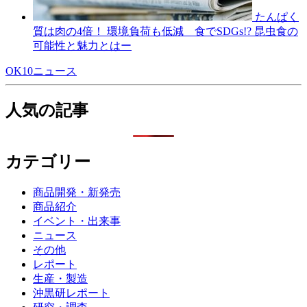
たんぱく
質は肉の4倍！ 環境負荷も低減 食でSDGs!? 昆虫食の
可能性と魅力とはー
OK10ニュース
人気の記事
カテゴリー
商品開発・新発売
商品紹介
イベント・出来事
ニュース
その他
レポート
生産・製造
沖黒研レポート