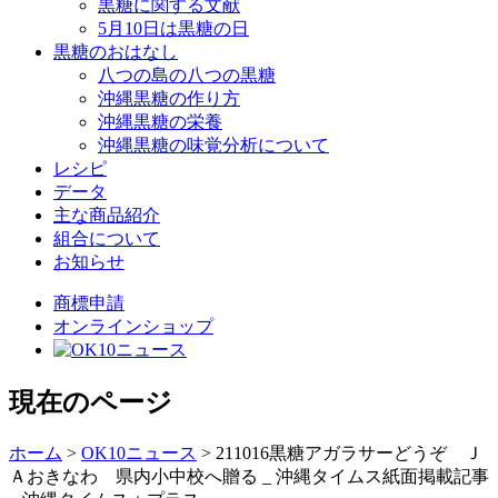
黒糖に関する文献
5月10日は黒糖の日
黒糖のおはなし
八つの島の八つの黒糖
沖縄黒糖の作り方
沖縄黒糖の栄養
沖縄黒糖の味覚分析について
レシピ
データ
主な商品紹介
組合について
お知らせ
商標申請
オンラインショップ
現在のページ
ホーム
>
OK10ニュース
>
211016黒糖アガラサーどうぞ Ｊ
Ａおきなわ 県内小中校へ贈る _ 沖縄タイムス紙面掲載記事