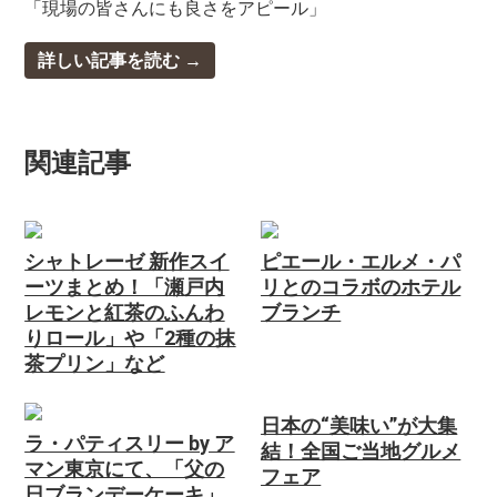
「現場の皆さんにも良さをアピール」
詳しい記事を読む
関連記事
シャトレーゼ 新作スイ
ピエール・エルメ・パ
ーツまとめ！「瀬戸内
リとのコラボのホテル
レモンと紅茶のふんわ
ブランチ
りロール」や「2種の抹
茶プリン」など
日本の“美味い”が大集
ラ・パティスリー by ア
結！全国ご当地グルメ
マン東京にて、「父の
フェア
日ブランデーケーキ」