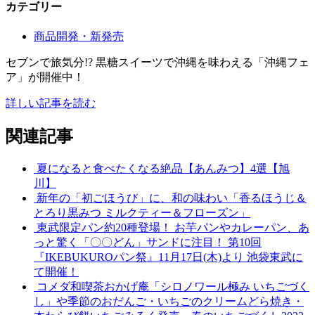
カテゴリー
商品開発・新発売
セブンで旅気分!? 黒糖スイーツで沖縄を味わえる「沖縄フェ
ア」が開催中！
詳しい記事を読む
関連記事
夏になると食べたくなる絶品【あんみつ】4選【旭
川】
新年の「初ごほうび」に、和の味わい「香るほうじ＆
とろり黒みつ ミルクティー＆フローズン」
東武限定パン約20種登場！ お芋パンやカレーパン、あ
っと驚く「〇〇どん」サンドに注目！ 第10回
『IKEBUKUROパン祭』11月17日(木)より 池袋東武に
て開催！
コメダ和喫茶おかげ庵「シロノワール極み いちごづく
し」や季節のおだんご・いちごのクリームどら焼き・