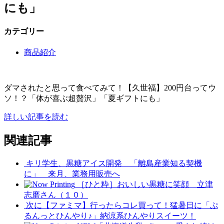
にも」
カテゴリー
商品紹介
ダマされたと思って食べてみて！【久世福】200円台ってウ
ソ！？「体が喜ぶ超贅沢」「夏ギフトにも」
詳しい記事を読む
関連記事
キリ学生、黒糖アイス開発 「離島産業知る契機
に」 来月、業務用販売へ
［ひと粋］おいしい黒糖に笑顔 立津
志磨さん（１０）
次に【ファミマ】行ったらコレ買って！猛暑日に「ぷ
るんっとひんやり♪」納涼系ひんやりスイーツ！