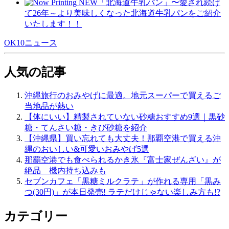
NEW「北海道牛乳パン」〜愛され続け
て26年～より美味しくなった北海道牛乳パンをご紹介
いたします！！
OK10ニュース
人気の記事
沖縄旅行のおみやげに最適。地元スーパーで買えるご
当地品が熱い
【体にいい】精製されていない砂糖おすすめ9選｜黒砂
糖・てんさい糖・きび砂糖を紹介
【沖縄県】買い忘れても大丈夫！那覇空港で買える沖
縄のおいしい&可愛いおみやげ5選
那覇空港でも食べられるかき氷『富士家ぜんざい』が
絶品 機内持ち込みも
セブンカフェ「黒糖ミルクラテ」が作れる専用「黒み
つ(30円)」が本日発売! ラテだけじゃない楽しみ方も!?
カテゴリー