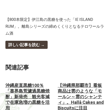
【800本限定】伊江島の黒糖を使った「IE ISLAND
RUM」。離島シリーズの締めくくりとなるテロワールラ
ム酒
詳しい記事を読む
関連記事
沖縄産直黒糖100％
【沖縄県那覇市】看板
「喜界島荒濾過黒糖焼
商品は雲のような「モ
酎」新発売 観光客減
ールン～雲のシャンテ
で在庫急増の黒糖を活
ィ」。Hallå Cakes and
用
Biscuitsに注目