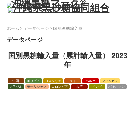
ホーム
>
データページ
>
国別黒糖輸入量
データページ
国別黒糖輸入量（累計輸入量）
2023
年
中国
ボリビア
コスタリカ
タイ
ペルー
フィリピン
ブラジル
モーリシャス
コロンビア
台湾
インド
パキスタン