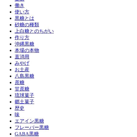
働き
使い方
黒糖とは
砂糖の種類
上白糖とのちがい
作り方
沖縄黒糖
本場の本物
直消用
みやげ
お土産
八島黒糖
蔗糖
甘蔗糖
琉球菓子
郷土菓子
歴史
味
エアイン黒糖
フレーバー黒糖
GABA黒糖