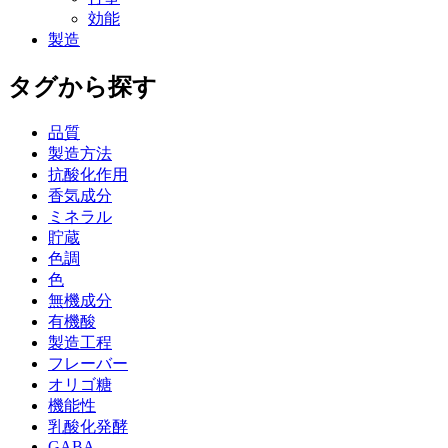
効能
製造
タグから探す
品質
製造方法
抗酸化作用
香気成分
ミネラル
貯蔵
色調
色
無機成分
有機酸
製造工程
フレーバー
オリゴ糖
機能性
乳酸化発酵
GABA