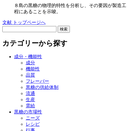
８島の黒糖の物理的特性を分析し、その要因が製造工
程にあることを示唆。
文献 トップページへ
検索
カテゴリーから探す
成分・機能性
成分
機能性
品質
フレーバー
黒糖の供給体制
流通
生産
需給
黒糖の市場性
ニーズ
レシピ
行事