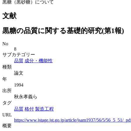
黒糖（黒砂糖）について
文献
黒糖の品質に関する基礎的研究(第1報)
No
8
サブカテゴリー
品質
成分・機能性
種類
論文
年
1994
出所
秋永孝義ら
タグ
品質
格付
製造工程
URL
https://www.jstage.jst.go.jp/article/jsam1937/56/5/56_5_51/_pd
概要