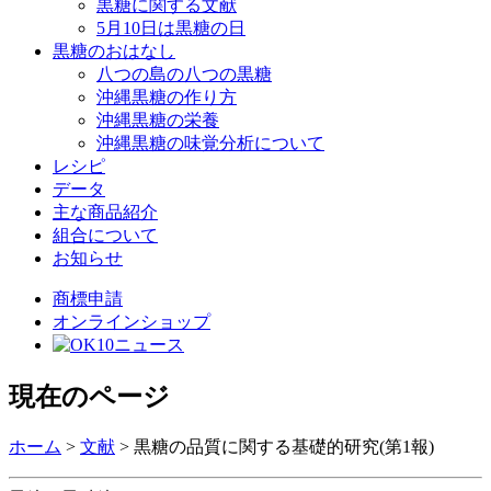
黒糖に関する文献
5月10日は黒糖の日
黒糖のおはなし
八つの島の八つの黒糖
沖縄黒糖の作り方
沖縄黒糖の栄養
沖縄黒糖の味覚分析について
レシピ
データ
主な商品紹介
組合について
お知らせ
商標申請
オンラインショップ
現在のページ
ホーム
>
文献
>
黒糖の品質に関する基礎的研究(第1報)