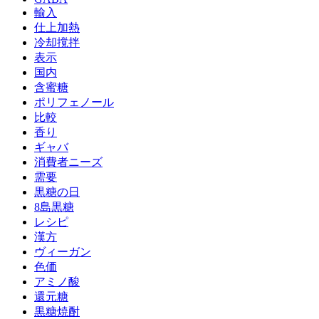
輸入
仕上加熱
冷却撹拌
表示
国内
含蜜糖
ポリフェノール
比較
香り
ギャバ
消費者ニーズ
需要
黒糖の日
8島黒糖
レシピ
漢方
ヴィーガン
色価
アミノ酸
還元糖
黒糖焼酎