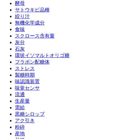
酵母
サトウキビ品種
絞り汁
無機化学成分
食味
スクロース含有量
灰分
石灰
環状イソマルトオリゴ糖
フラボン配糖体
ストレス
製糖時期
味認識装置
味覚センサ
流通
生産量
需給
黒糖シロップ
アク引き
粉砕
産地