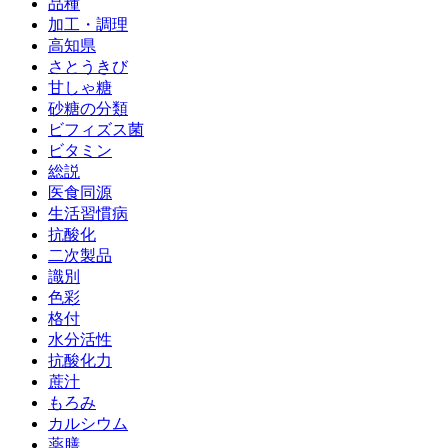
品種
加工・調理
高知県
さとうきび
甘しゃ糖
砂糖の分類
ビフィズス菌
ビタミン
総説
医食同源
生活習慣病
抗酸化
二次製品
識別
色彩
格付
水分活性
抗酸化力
蔗汁
もろみ
カルシウム
薬膳