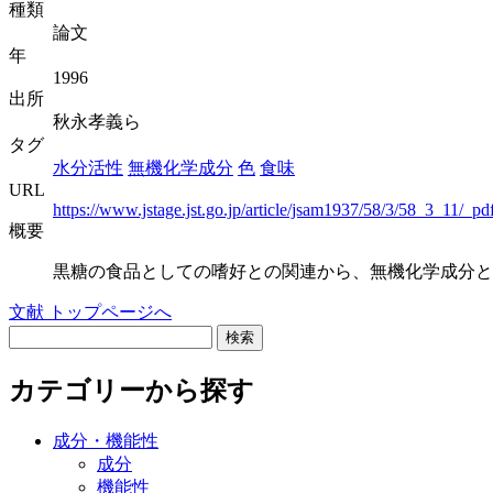
種類
論文
年
1996
出所
秋永孝義ら
タグ
水分活性
無機化学成分
色
食味
URL
https://www.jstage.jst.go.jp/article/jsam1937/58/3/58_3_11/_pdf
概要
黒糖の食品としての嗜好との関連から、無機化学成分と
文献 トップページへ
検索
カテゴリーから探す
成分・機能性
成分
機能性