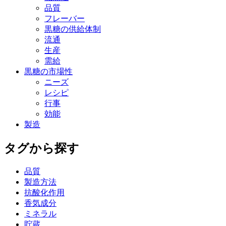
品質
フレーバー
黒糖の供給体制
流通
生産
需給
黒糖の市場性
ニーズ
レシピ
行事
効能
製造
タグから探す
品質
製造方法
抗酸化作用
香気成分
ミネラル
貯蔵