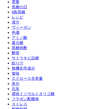
需要
黒糖の日
8島黒糖
レシピ
漢方
ヴィーガン
色価
アミノ酸
還元糖
黒糖焼酎
酵母
サトウキビ品種
絞り汁
無機化学成分
食味
スクロース含有量
灰分
石灰
環状イソマルトオリゴ糖
フラボン配糖体
ストレス