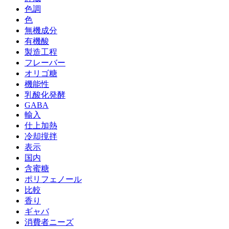
色調
色
無機成分
有機酸
製造工程
フレーバー
オリゴ糖
機能性
乳酸化発酵
GABA
輸入
仕上加熱
冷却撹拌
表示
国内
含蜜糖
ポリフェノール
比較
香り
ギャバ
消費者ニーズ