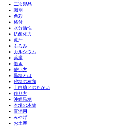
二次製品
識別
色彩
格付
水分活性
抗酸化力
蔗汁
もろみ
カルシウム
薬膳
働き
使い方
黒糖とは
砂糖の種類
上白糖とのちがい
作り方
沖縄黒糖
本場の本物
直消用
みやげ
お土産