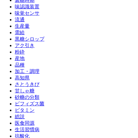
製糖時期
味認識装置
味覚センサ
流通
生産量
需給
黒糖シロップ
アク引き
粉砕
産地
品種
加工・調理
高知県
さとうきび
甘しゃ糖
砂糖の分類
ビフィズス菌
ビタミン
総説
医食同源
生活習慣病
抗酸化