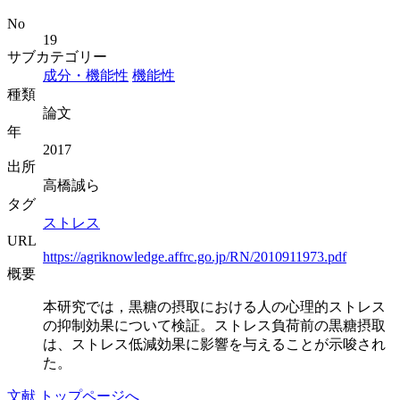
No
19
サブカテゴリー
成分・機能性
機能性
種類
論文
年
2017
出所
高橋誠ら
タグ
ストレス
URL
https://agriknowledge.affrc.go.jp/RN/2010911973.pdf
概要
本研究では，黒糖の摂取における人の心理的ストレス
の抑制効果について検証。ストレス負荷前の黒糖摂取
は、ストレス低減効果に影響を与えることが示唆され
た。
文献 トップページへ