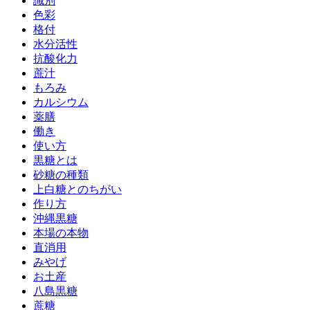
識別
色彩
格付
水分活性
抗酸化力
蔗汁
もろみ
カルシウム
薬膳
働き
使い方
黒糖とは
砂糖の種類
上白糖とのちがい
作り方
沖縄黒糖
本場の本物
直消用
みやげ
お土産
八島黒糖
蔗糖