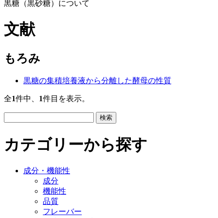
黒糖（黒砂糖）について
文献
もろみ
黒糖の集積培養液から分離した酵母の性質
全
1
件中、
1
件目を表示。
検索
カテゴリーから探す
成分・機能性
成分
機能性
品質
フレーバー