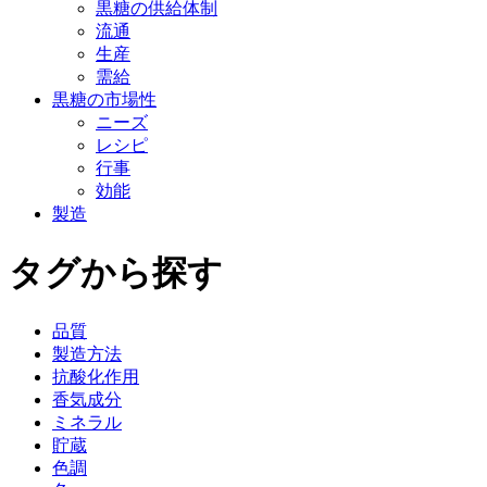
黒糖の供給体制
流通
生産
需給
黒糖の市場性
ニーズ
レシピ
行事
効能
製造
タグから探す
品質
製造方法
抗酸化作用
香気成分
ミネラル
貯蔵
色調