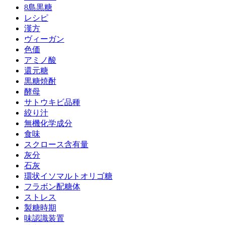
8島黒糖
レシピ
漢方
ヴィーガン
色価
アミノ酸
還元糖
黒糖焼酎
酵母
サトウキビ品種
絞り汁
無機化学成分
食味
スクロース含有量
灰分
石灰
環状イソマルトオリゴ糖
フラボン配糖体
ストレス
製糖時期
味認識装置