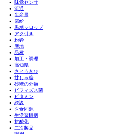
味覚センサ
流通
生産量
需給
黒糖シロップ
アク引き
粉砕
産地
品種
加工・調理
高知県
さとうきび
甘しゃ糖
砂糖の分類
ビフィズス菌
ビタミン
総説
医食同源
生活習慣病
抗酸化
二次製品