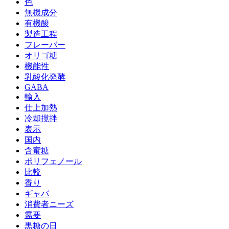
色
無機成分
有機酸
製造工程
フレーバー
オリゴ糖
機能性
乳酸化発酵
GABA
輸入
仕上加熱
冷却撹拌
表示
国内
含蜜糖
ポリフェノール
比較
香り
ギャバ
消費者ニーズ
需要
黒糖の日