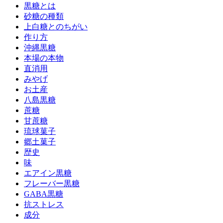
黒糖とは
砂糖の種類
上白糖とのちがい
作り方
沖縄黒糖
本場の本物
直消用
みやげ
お土産
八島黒糖
蔗糖
甘蔗糖
琉球菓子
郷土菓子
歴史
味
エアイン黒糖
フレーバー黒糖
GABA黒糖
抗ストレス
成分