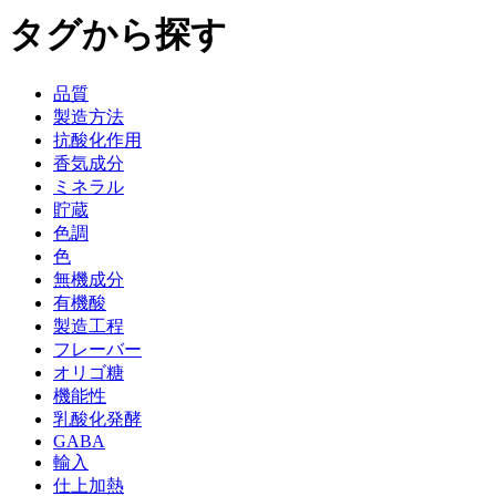
タグから探す
品質
製造方法
抗酸化作用
香気成分
ミネラル
貯蔵
色調
色
無機成分
有機酸
製造工程
フレーバー
オリゴ糖
機能性
乳酸化発酵
GABA
輸入
仕上加熱