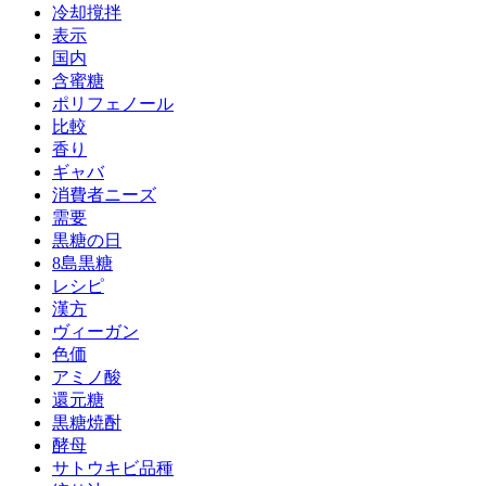
冷却撹拌
表示
国内
含蜜糖
ポリフェノール
比較
香り
ギャバ
消費者ニーズ
需要
黒糖の日
8島黒糖
レシピ
漢方
ヴィーガン
色価
アミノ酸
還元糖
黒糖焼酎
酵母
サトウキビ品種