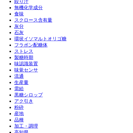
絞り汁
無機化学成分
食味
スクロース含有量
灰分
石灰
環状イソマルトオリゴ糖
フラボン配糖体
ストレス
製糖時期
味認識装置
味覚センサ
流通
生産量
需給
黒糖シロップ
アク引き
粉砕
産地
品種
加工・調理
高知県