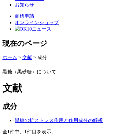
お知らせ
商標申請
オンラインショップ
現在のページ
ホーム
>
文献
>
成分
黒糖（黒砂糖）について
文献
成分
黒糖の抗ストレス作用と作用成分の解析
全
1
件中、
1
件目を表示。