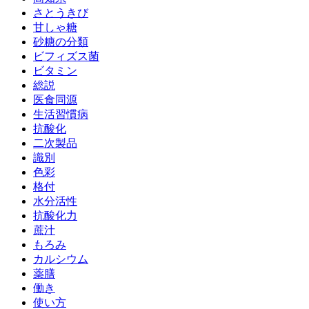
さとうきび
甘しゃ糖
砂糖の分類
ビフィズス菌
ビタミン
総説
医食同源
生活習慣病
抗酸化
二次製品
識別
色彩
格付
水分活性
抗酸化力
蔗汁
もろみ
カルシウム
薬膳
働き
使い方