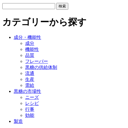
検索
カテゴリーから探す
成分・機能性
成分
機能性
品質
フレーバー
黒糖の供給体制
流通
生産
需給
黒糖の市場性
ニーズ
レシピ
行事
効能
製造